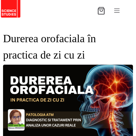
Sari
la
Coș
conținut
de
cumpărături
Durerea orofaciala în
practica de zi cu zi