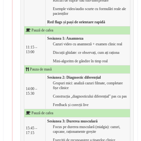
Riscuri de supra- sau sub-interpretare
Exemple video/audio scurte cu formulări reale ale
pacienților
Red flags și pași de orientare rapidă
Pauză de cafea
Sesiunea 1: Anamneza
Cazuri video cu anamneză + examen clinic real
11:15 –
13:00
Discuții ghidate: ce observați, cum ați raționa
Mini-algoritm de gândire în timp real
Pauza de masă
Sesiunea 2: Diagnostic diferențial
Grupuri mici: analiză cazuri filmate, completare
fișe clinice
14:00 –
15:30
Construcția „diagnosticului diferențial” pas cu pas
Feedback și corecții live
Pauză de cafea
Sesiunea 3: Durerea musculară
Focus pe durerea musculară (mialgia): cazuri,
15:45 –
capcane, raționamente greșite
17:15
Exerciții de recunoaștere a tiparelor clinice