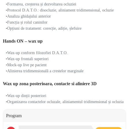
•Formarea, creșterea și dezvoltarea ocluziei
•Protocol D.A.T.O.: disocluzie, aliniament tridimensional, ocluzie
•Analiza ghidajului anterior
•Funcția și rolul caninilor
•Opțiuni de tratament: corecție, adiție, șlefuire
Hands ON – wax up
•Wax-up conform filozofiei D.A.T.O.
•Wax-up frontali superiori
•Mock-up live pe pacient
•Alinierea tridimensională a crestelor marginale
Wax up zona posterioara, contacte si aliniere 3D
•Wax-up dinții posteriori
•Organizarea contactelor ocluzale, aliniamentul tridimensional și ocluzia
Program