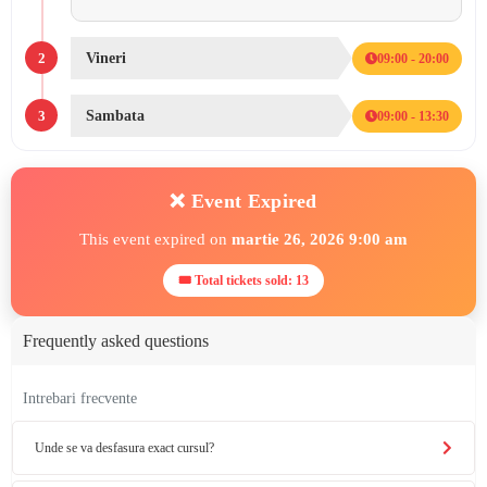
2
Vineri
09:00 - 20:00
3
Sambata
09:00 - 13:30
❌ Event Expired
This event expired on
martie 26, 2026 9:00 am
🎟 Total tickets sold: 13
Frequently asked questions
Intrebari frecvente
Unde se va desfasura exact cursul?