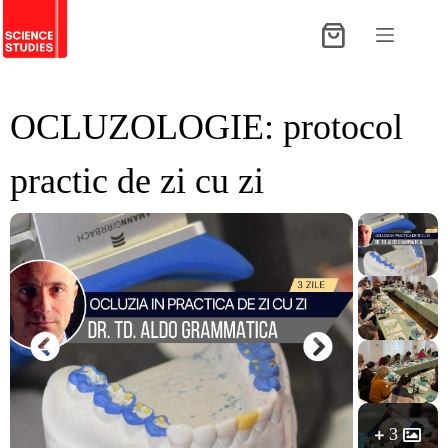
Sari
la
Coș
conținut
de
cumpărături
OCLUZOLOGIE: protocol
practic de zi cu zi
3