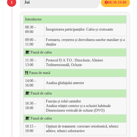
1
Joi
08:30-19:00
Introducere
08:30 –
Înregistrarea participanților. Cafea și croissants
09:00
09:00 –
Formarea, creșterea și dezvoltarea oaselor maxilare și a
11:00
dinților
Pauză de cafea
11:30 –
Protocol D.A.T.O.: Dizocluzie, Aliniere
13:00
Tridimensională, Ocluzie
Pauza de masă
14:00 –
Analiza ghidajului anterior
16:00
Pauză de cafea
Funcția și rolul caninilor
16:30 –
Analiza relației centrice și a ocluziei habituale
18:00
Dimensiunea verticală de ocluzie (DVO)
Pauză de cafea
18:15 –
Opțiuni de tratament: corectare ortodontică, tehnici
19:00
aditive, tehnici substractive