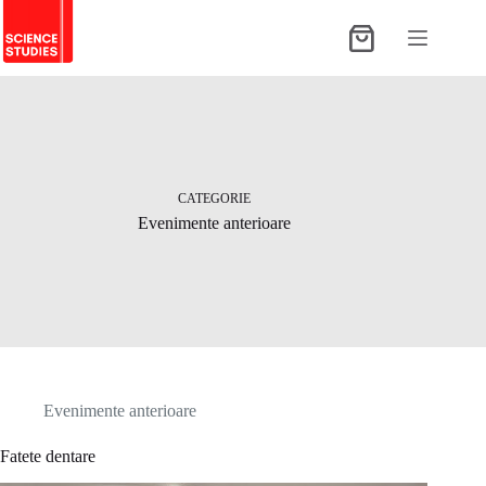
Sari
la
Coș
conținut
de
cumpărături
CATEGORIE
Evenimente anterioare
Evenimente anterioare
Fatete dentare