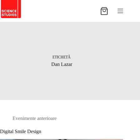
Sari
la
Coș
conținut
de
cumpărături
ETICHETĂ
Dan Lazar
Evenimente anterioare
Digital Smile Design